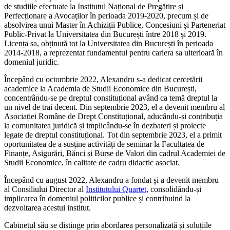
de studiile efectuate la Institutul Național de Pregătire și
Perfecționare a Avocaților în perioada 2019-2020, precum și de
absolvirea unui Master în Achiziții Publice, Concesiuni și Parteneriat
Public-Privat la Universitatea din București între 2018 și 2019.
Licența sa, obținută tot la Universitatea din București în perioada
2014-2018, a reprezentat fundamentul pentru cariera sa ulterioară în
domeniul juridic.
Începând cu octombrie 2022, Alexandru s-a dedicat cercetării
academice la Academia de Studii Economice din București,
concentrându-se pe dreptul constituțional având ca temă dreptul la
un nivel de trai decent. Din septembrie 2023, el a devenit membru al
Asociației Române de Drept Constituțional, aducându-și contribuția
la comunitatea juridică și implicându-se în dezbateri și proiecte
legate de dreptul constituțional. Tot din septembrie 2023, el a primit
oportunitatea de a susține activități de seminar la Facultatea de
Finanțe, Asigurări, Bănci și Burse de Valori din cadrul Academiei de
Studii Economice, în calitate de cadru didactic asociat.
Începând cu august 2022, Alexandru a fondat și a devenit membru
al Consiliului Director al
Institutului Quartet,
consolidându-și
implicarea în domeniul politicilor publice și contribuind la
dezvoltarea acestui institut.
Cabinetul său se distinge prin abordarea personalizată și soluțiile