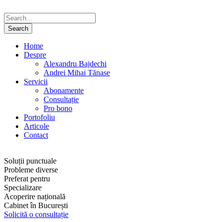
Home
Despre
Alexandru Bajdechi
Andrei Mihai Tănase
Servicii
Abonamente
Consultație
Pro bono
Portofoliu
Articole
Contact
Soluții punctuale
Probleme diverse
Preferat pentru
Specializare
Acoperire națională
Cabinet în București
Solicită o consultație