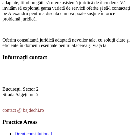
adaptate, fiind pregătit să ofere asistență juridică de încredere. Vă
invităm să explorați gama variată de servicii oferite și să-l contactați
pe Alexandru pentru a discuta cum vă poate susține în orice
problemă juridică.
Oferim consultanță juridică adaptată nevoilor tale, cu soluții clare și
eficiente în domenii esențiale pentru afacerea și viața ta.
Informații contact
București, Sector 2
Strada Săgeții nr. 5
+40 728 928 774
contact @ bajdechi.ro
Practice Areas
Drept constituțional