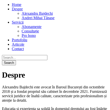
Home
Despre
Alexandru Bajdechi
Andrei Mihai Tănase
Servicii
Abonamente
Consultație
Pro bono
Portofoliu
Articole
Contact
Despre
Alexandru Bajdechi este avocat în Baroul București din octombrie
2018 și a fondat propriul său cabinet în decembrie 2021. Furnizează
servicii juridice de înaltă calitate, caracterizate prin profesionalism și
atenție la detalii.
Educația și experiența sa solidă în domeniul dreptului au fost întărite