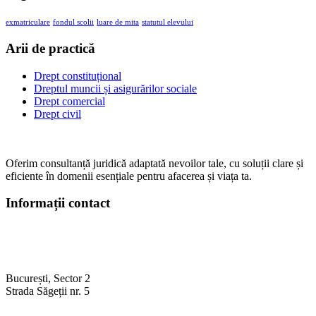
exmatriculare
fondul scolii
luare de mita
statutul elevului
Arii de practică
Drept constituțional
Dreptul muncii și asigurărilor sociale
Drept comercial
Drept civil
Oferim consultanță juridică adaptată nevoilor tale, cu soluții clare și
eficiente în domenii esențiale pentru afacerea și viața ta.
Informații contact
București, Sector 2
Strada Săgeții nr. 5
+40 728 928 774