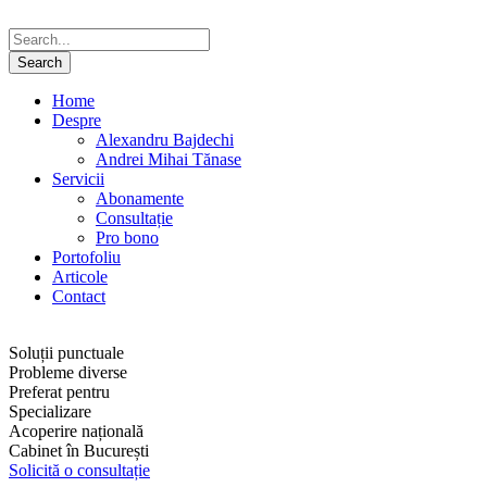
Home
Despre
Alexandru Bajdechi
Andrei Mihai Tănase
Servicii
Abonamente
Consultație
Pro bono
Portofoliu
Articole
Contact
Soluții punctuale
Probleme diverse
Preferat pentru
Specializare
Acoperire națională
Cabinet în București
Solicită o consultație