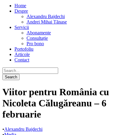
Home
Despre
Alexandru Bajdechi
Andrei Mihai Tănase
Servicii
Abonamente
Consultație
Pro bono
Portofoliu
Articole
Contact
Viitor pentru România cu
Nicoleta Călugăreanu – 6
februarie
•
Alexandru Bajdechi
•
Media