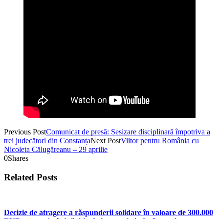
Previous Post
Comunicat de presă: Sesizare disciplinară împotriva a
trei judecători din Constanța
Next Post
Viitor pentru România cu
Nicoleta Călugăreanu – 29 aprilie
0
Shares
Related Posts
Decizie de atragere a răspunderii solidare în valoare de 300.000