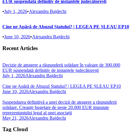
EUR suspendată definitiv de instanțele judecătorești
•
July 1, 2026
•
Alexandru Bajdechi
Cine ne Apără de Abuzul Statului? | LEGEA PE ȘLEAU EP10
•
June 10, 2026
•
Alexandru Bajdechi
Recent Articles
Decizie de atragere a răspunderii solidare în valoare de 300.000
EUR suspendată definitiv de instanțele judecătorești
July 1, 2026
Alexandru Bajdechi
Cine ne Apără de Abuzul Statului? | LEGEA PE ȘLEAU EP10
June 10, 2026
Alexandru Bajdechi
Suspendarea definitivă a unei decizii de atragere a răspunderii
solidare. Creanțe bugetare de peste 20.000 EUR imputate
reprezentantului legal al unei asociații
May 21, 2026
Alexandru Bajdechi
Tag Cloud